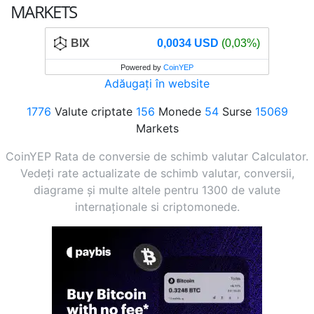
MARKETS
BIX
0,0034 USD
(0,03%)
Powered by
CoinYEP
Adăugați în website
1776
Valute criptate
156
Monede
54
Surse
15069
Markets
CoinYEP Rata de conversie de schimb valutar Calculator.
Vedeți rate actualizate de schimb valutar, conversii,
diagrame și multe altele pentru 1300 de valute
internaționale si criptomonede.