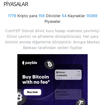
PIYASALAR
1776
Kripto para
156
Dövizler
54
Kaynaklar
15069
Piyasalar
CoinYEP Güncel döviz kuru hesap makinesi çevrimiçi.
Döviz çevirici ve şifreleme dönüştürücüsü. Her para
birimini anında diğerlerine dönüştürür. Avrupa Merkez
Bankası tarafından verilen fiyatlar