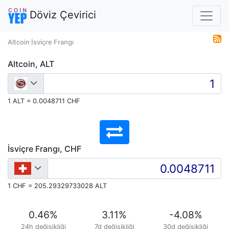
Döviz Çevirici
Altcoin İsviçre Frangı
Altcoin, ALT
1 ALT = 0.0048711 CHF
İsviçre Frangı, CHF
1 CHF = 205.29329733028 ALT
0.46
%
3.11
%
-4.08
%
24h değişikliği
7d değişikliği
30d değişikliği