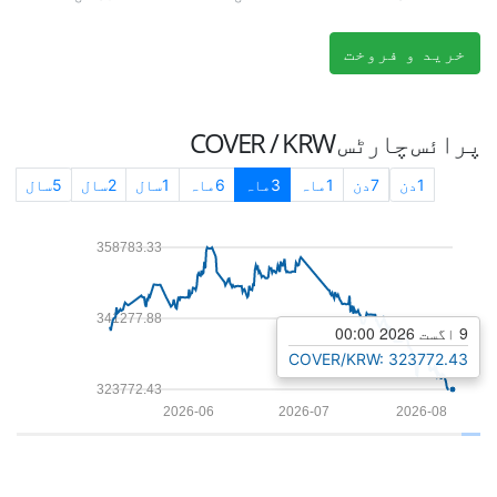
خرید و فروخت
پرائس چارٹس
COVER / KRW
1دن
7دن
1ماہ
3ماہ
6ماہ
1سال
2سال
5سال
358783.33
341277.88
9 اگست 2026 00:00
COVER/KRW: 323772.43
323772.43
2026-06
2026-07
2026-08