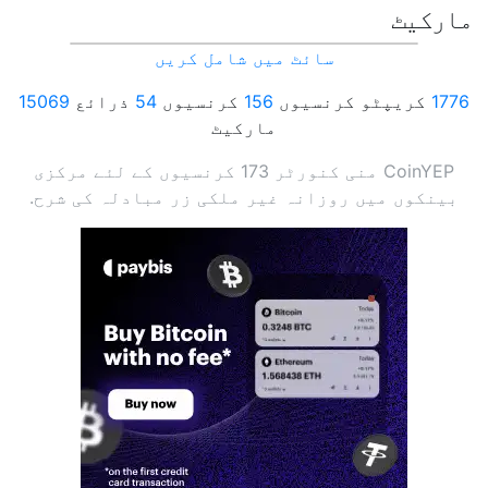
مارکیٹ
سائٹ میں شامل کریں
1776
کریپٹو کرنسیوں
156
کرنسیوں
54
ذرائع
15069
مارکیٹ
CoinYEP منی کنورٹر 173 کرنسیوں کے لئے مرکزی
بینکوں میں روزانہ غیر ملکی زر مبادلہ کی شرح.