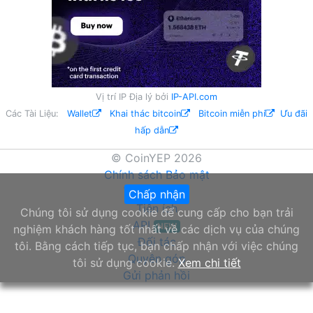
Vị trí IP Địa lý bởi
IP-API.com
Các Tài Liệu:
Wallet
Khai thác bitcoin
Bitcoin miễn phí
Ưu đãi
hấp dẫn
© CoinYEP 2026
Chính sách Bảo mật
Về chúng tôi
Chấp nhận
Tiện ích
Chúng tôi sử dụng cookie để cung cấp cho bạn trải
API
NEW
nghiệm khách hàng tốt nhất về các dịch vụ của chúng
Đối tác
tôi. Bằng cách tiếp tục, bạn chấp nhận với việc chúng
Quyên góp
tôi sử dụng cookie.
Xem chi tiết
Gửi phản hồi