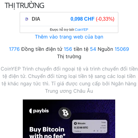
THỊ TRƯỜNG
DIA
0,098 CHF
(-0,33%)
Được hỗ trợ bởi
CoinYEP
Thêm vào trang web của bạn
1776
Đồng tiền điện tử
156
tiền tệ
54
Nguồn
15069
Thị trường
CoinYEP Trình chuyển đổi ngoại tệ và trình chuyển đổi tiền
tệ điện tử. Chuyển đổi từng loại tiền tệ sang các loại tiền
tệ khác ngay tức thì. Tỉ giá được cung cấp bởi Ngân hàng
Trung ương Châu Âu