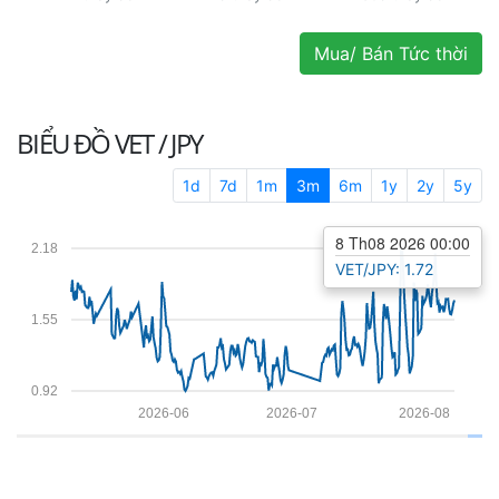
Mua/ Bán Tức thời
BIỂU ĐỒ
VET / JPY
1d
7d
1m
3m
6m
1y
2y
5y
8 Th08 2026 00:00
2.18
VET/JPY: 1.72
1.55
0.92
2026-06
2026-07
2026-08