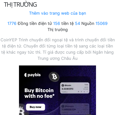
THỊ TRƯỜNG
Thêm vào trang web của bạn
1776
Đồng tiền điện tử
156
tiền tệ
54
Nguồn
15069
Thị trường
CoinYEP Trình chuyển đổi ngoại tệ và trình chuyển đổi tiền
tệ điện tử. Chuyển đổi từng loại tiền tệ sang các loại tiền
tệ khác ngay tức thì. Tỉ giá được cung cấp bởi Ngân hàng
Trung ương Châu Âu