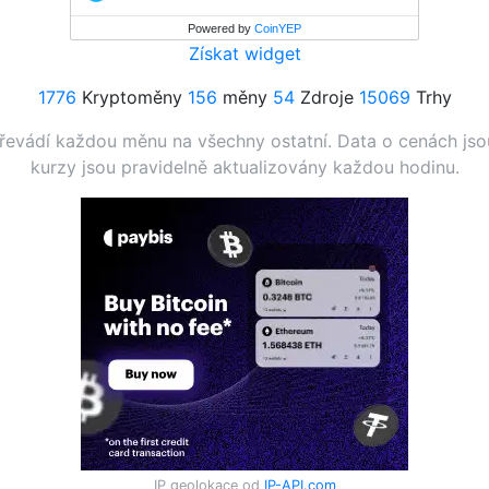
Powered by
CoinYEP
Získat widget
1776
Kryptoměny
156
měny
54
Zdroje
15069
Trhy
evádí každou měnu na všechny ostatní. Data o cenách js
kurzy jsou pravidelně aktualizovány každou hodinu.
IP geolokace od
IP-API.com