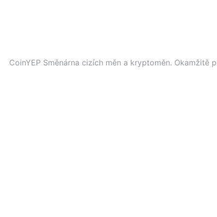
CoinYEP Směnárna cizích měn a kryptoměn. Okamžitě př