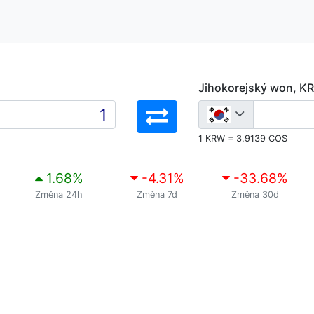
Jihokorejský won, K
1 KRW = 3.9139 COS
1.68
%
-4.31
%
-33.68
%
Změna 24h
Změna 7d
Změna 30d