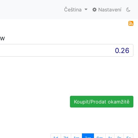
Čeština
Nastavení
RW
Koupit/Prodat okamžitě