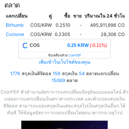
ตลาด
แลกเปลี่ยน
คู่
ซื้อ
ขาย
ปริมาณใน 24 ชั่วโมง
Bithumb
COS/KRW
0.2510
-
495,911,996 COS
Coinone
COS/KRW
0.2305
-
28,306 COS
COS
0.25 KRW
(-0.11%)
ขับเคลื่อนด้วย
CoinYEP
เพิ่มเข้าในเว็บไซต์ของคุณ
1776
สกุลเงินดิจิตอล
156
สกุลเงิน
54
ตลาดแลกเปลี่ยน
15069
ตลาด
CoinYEP ตัวคำนวนอัตราการแลกเปลี่ยนปัจจุบันแบบออนไลน์ ตัว
แปลงการแลกเปลี่ยนเงินตราต่างประเทศ และตัวแปลงสกุลเงิน
ดิจิตอล สามารถแปลงสกุลเงินแต่ละสกุลไปเป็นสกุลเงินอื่นๆ ได้
ทันที ให้ข้อมูลอัตราการแลกเปลี่ยนโดยธนาคารกลางยุโรป