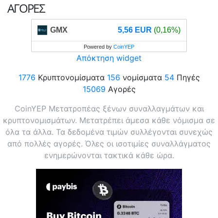
ΑΓΟΡΈΣ
GMX
5,56 EUR
(0,16%)
Powered by
CoinYEP
Απόκτηση widget
1776
Κρυπτονομίσματα
156
νομίσματα
54
Πηγές
15069
Αγορές
CoinYEP Μετατροπέας ξένων συναλλαγμάτων και
κρυπτονομισμάτων. Μετατρέπει άμεσα κάθε νόμισμα σε
όλα τα άλλα. Τα δεδομένα τιμών συλλέγονται συνεχώς
από πολλές αγορές. Όλες οι ισοτιμίες συναλλάγματος
ενημερώνονται τακτικά κάθε ώρα.