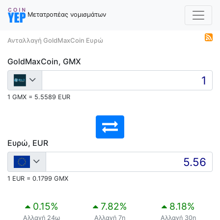
Μετατροπέας νομισμάτων
Ανταλλαγή GoldMaxCoin Ευρώ
GoldMaxCoin, GMX
1 GMX = 5.5589 EUR
Ευρώ, EUR
1 EUR = 0.1799 GMX
0.15
%
7.82
%
8.18
%
Αλλαγή 24ω
Αλλαγή 7η
Αλλαγή 30η