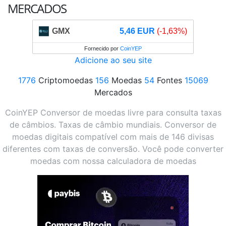
MERCADOS
GMX
5,46 EUR
(-1,63%)
Fornecido por
CoinYEP
Adicione ao seu site
1776
Criptomoedas
156
Moedas
54
Fontes
15069
Mercados
CoinYEP Conversor de moedas livre para consulta taxas
de câmbios. Taxas de câmbio mundiais. Conversor de
moedas digitais compatível com mais de 146 divisas
diferentes com taxas de conversão. Você pode converter
moedas com nossa calculadora de moedas