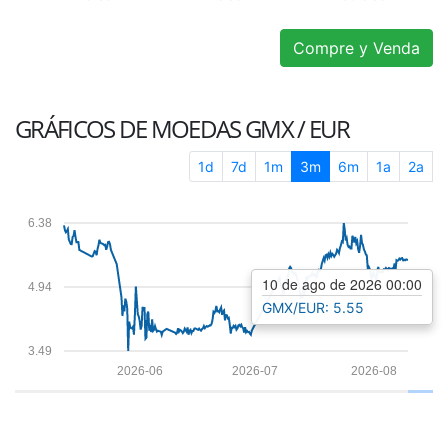
Compre y Venda
GRÁFICOS DE MOEDAS
GMX / EUR
1d
7d
1m
3m
6m
1a
2a
6.38
10 de ago de 2026 00:00
4.94
GMX/EUR: 5.55
3.49
2026-06
2026-07
2026-08