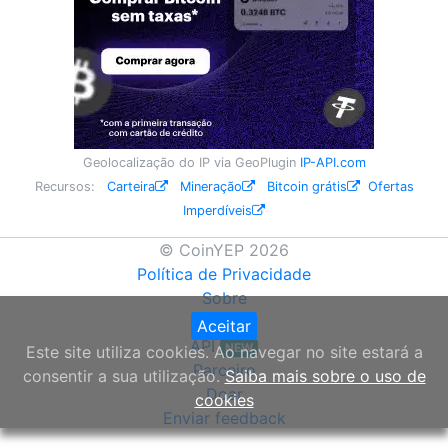
Geolocalização do IP via GeoPlugin
IP-API.com
Recursos:
Carteira
Mineração
Bitcoin grátis
Ofertas
Imperdíveis
© CoinYEP 2026
Política de Privacidade
Sobre
Widget
Aceitar
API
NEW
Este site utiliza cookies. Ao navegar no site estará a
Parceiro
consentir a sua utilização.
Saiba mais sobre o uso de
Doar
cookies
Enviar feedback