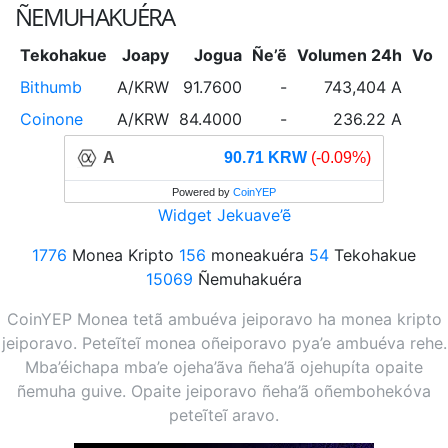
ÑEMUHAKUÉRA
Tekohakue
Joapy
Jogua
Ñe’ẽ
Volumen 24h
Vol
Bithumb
A/KRW
91.7600
-
743,404 A
Coinone
A/KRW
84.4000
-
236.22 A
A
90.71 KRW
(-0.09%)
Powered by
CoinYEP
Widget Jekuave’ẽ
1776
Monea Kripto
156
moneakuéra
54
Tekohakue
15069
Ñemuhakuéra
CoinYEP Monea tetã ambuéva jeiporavo ha monea kripto
jeiporavo. Peteĩteĩ monea oñeiporavo pya’e ambuéva rehe.
Mba’éichapa mba’e ojeha’ãva ñeha’ã ojehupíta opaite
ñemuha guive. Opaite jeiporavo ñeha’ã oñembohekóva
peteĩteĩ aravo.