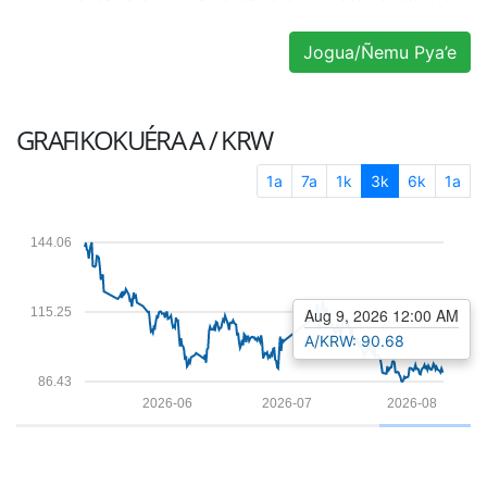
Jogua/Ñemu Pya’e
GRAFIKOKUÉRA
A / KRW
1a
7a
1k
3k
6k
1a
144.06
115.25
Aug 9, 2026 12:00 AM
A/KRW: 90.68
86.43
2026-06
2026-07
2026-08