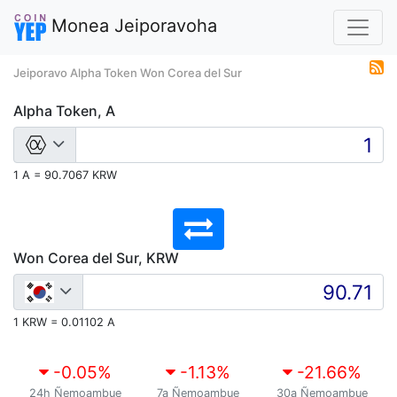
Monea Jeiporavoha
Jeiporavo Alpha Token Won Corea del Sur
Alpha Token, A
1 A = 90.7067 KRW
Won Corea del Sur, KRW
1 KRW = 0.01102 A
-0.05
%
-1.13
%
-21.66
%
24h Ñemoambue
7a Ñemoambue
30a Ñemoambue