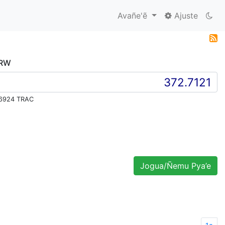
Avañe'ẽ
Ajuste
KRW
6924 TRAC
Jogua/Ñemu Pya’e