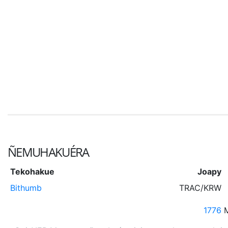
ÑEMUHAKUÉRA
Tekohakue
Joapy
Bithumb
TRAC/KRW
1776
M