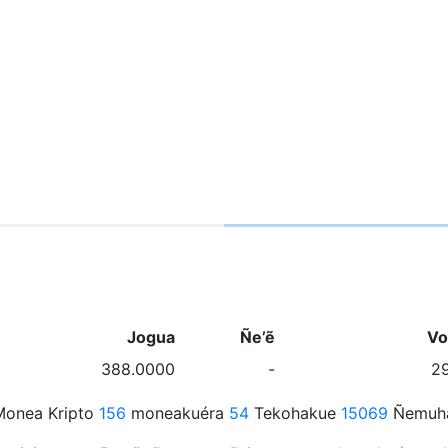
Jogua
Ñe’ẽ
Vo
388.0000
-
2
onea Kripto
156
moneakuéra
54
Tekohakue
15069
Ñemuha