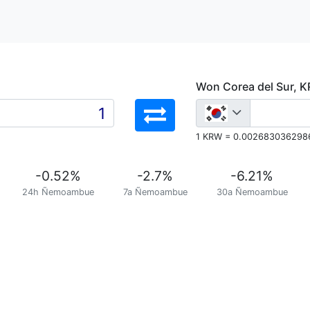
Won Corea del Sur, 
1 KRW = 0.002683036298
-0.52
%
-2.7
%
-6.21
%
24h Ñemoambue
7a Ñemoambue
30a Ñemoambue