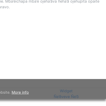
. Mba’éichapa mba’e ojeha’ãva ñeha’ã ojehupíta opaite
aravo.
Widget
ebsite.
More info
Ñe’ẽveve Ñe’õ