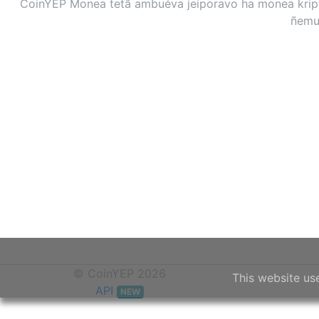
CoinYEP Monea tetã ambuéva jeiporavo ha monea kripto
ñemuh
© CoinYEP 2026
This website us
API
NEW