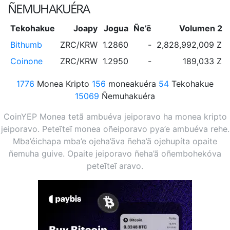
ÑEMUHAKUÉRA
Tekohakue
Joapy
Jogua
Ñe’ẽ
Volumen 24
Bithumb
ZRC/KRW
1.2860
-
2,828,992,009 ZR
Coinone
ZRC/KRW
1.2950
-
189,033 ZR
1776
Monea Kripto
156
moneakuéra
54
Tekohakue
15069
Ñemuhakuéra
CoinYEP Monea tetã ambuéva jeiporavo ha monea kripto
jeiporavo. Peteĩteĩ monea oñeiporavo pya’e ambuéva rehe.
Mba’éichapa mba’e ojeha’ãva ñeha’ã ojehupíta opaite
ñemuha guive. Opaite jeiporavo ñeha’ã oñembohekóva
peteĩteĩ aravo.