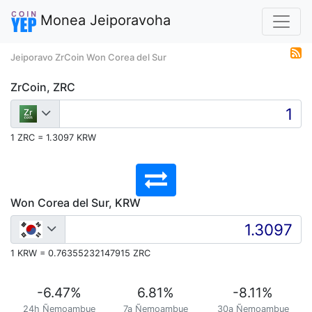
Monea Jeiporavoha
Jeiporavo ZrCoin Won Corea del Sur
ZrCoin, ZRC
1 ZRC = 1.3097 KRW
Won Corea del Sur, KRW
1 KRW = 0.76355232147915 ZRC
-6.47
%
6.81
%
-8.11
%
24h Ñemoambue
7a Ñemoambue
30a Ñemoambue