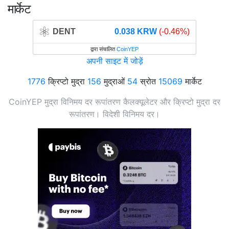
मार्केट
DENT
0.038 KRW
(-0.46%)
द्वारा संचालित
CoinYEP
अपनी साइट में जोड़ें
1776
क्रिप्टो मुद्रा
156
मुद्राओं
54
स्रोत
15069
मार्केट
CoinYEP मुद्रा विनिमय दर रूपांतरण कैलक्यूलेटर और क्रिप्टो मुद्रा दर
रूपांतरण। विदेशी विनिमय दर।