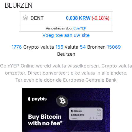
BEURZEN
DENT
0,038 KRW
(-0,18%)
Aangedreven door
CoinYEP
Voeg toe aan uw site
1776
Crypto valuta
156
valuta
54
Bronnen
15069
Beurzen
CoinYEP Online wereld valuta wisselkoersen. Crypto valuta
omzetter. Direct converteert elke valuta in alle andere.
Tarieven die door de Europese Centrale Bank