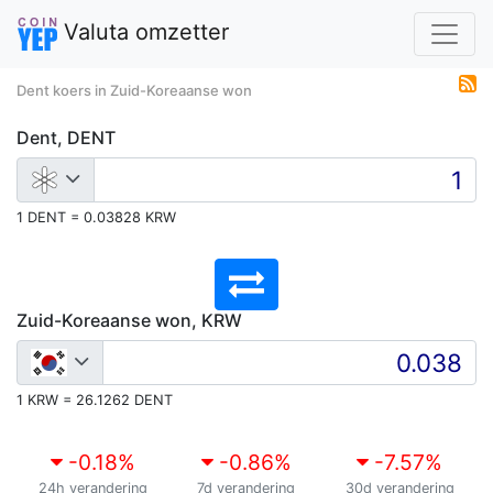
Valuta omzetter
Dent koers in Zuid-Koreaanse won
Dent, DENT
1 DENT = 0.03828 KRW
Zuid-Koreaanse won, KRW
1 KRW = 26.1262 DENT
-0.18
%
-0.86
%
-7.57
%
24h verandering
7d verandering
30d verandering