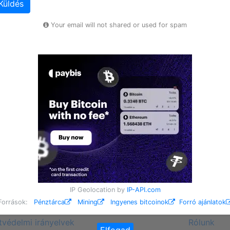
Küldés
Your email will not shared or used for spam
IP Geolocation by
IP-API.com
Források:
Pénztárca
Mining
Ingyenes bitcoinok
Forró ajánlatok
védelmi irányelvek
Rólunk