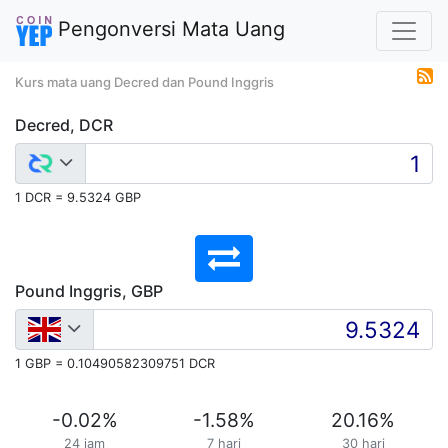
Pengonversi Mata Uang
Kurs mata uang Decred dan Pound Inggris
Decred, DCR
1 DCR = 9.5324 GBP
Pound Inggris, GBP
1 GBP = 0.10490582309751 DCR
-0.02
%
-1.58
%
20.16
%
24 jam
7 hari
30 hari