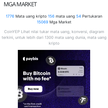
MGA MARKET
1776
Mata uang kripto
156
mata uang
54
Pertukaran
15069
Mga Market
CoinYEP Lihat nilai tukar mata uang, konversi, diagram
terkini, untuk lebih dari 1300 mata uang dunia, mata uang
kripto