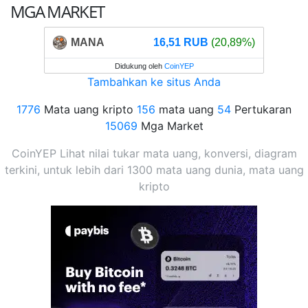
MGA MARKET
MANA
16,51 RUB
(20,89%)
Didukung oleh
CoinYEP
Tambahkan ke situs Anda
1776
Mata uang kripto
156
mata uang
54
Pertukaran
15069
Mga Market
CoinYEP Lihat nilai tukar mata uang, konversi, diagram
terkini, untuk lebih dari 1300 mata uang dunia, mata uang
kripto