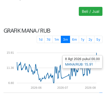
Beli / Jual
GRAFIK
MANA / RUB
1d
7d
1m
3m
6m
1y
2y
5y
15.91
8 Agt 2026 pukul 00.00
MANA/RUB: 15.91
11.36
6.80
2026-06
2026-07
2026-08