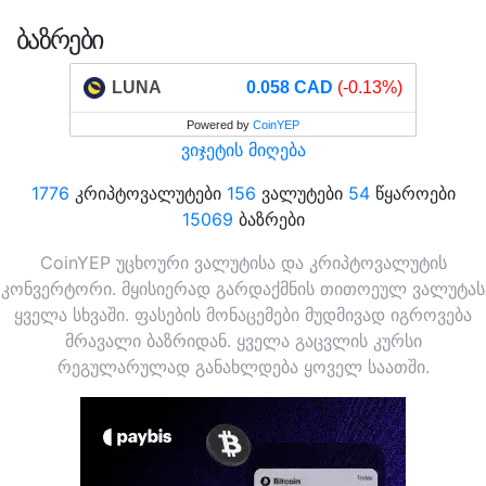
ᲑᲐᲖᲠᲔᲑᲘ
LUNA
0.058 CAD
(-0.13%)
Powered by
CoinYEP
ვიჯეტის მიღება
1776
კრიპტოვალუტები
156
ვალუტები
54
წყაროები
15069
ბაზრები
CoinYEP უცხოური ვალუტისა და კრიპტოვალუტის
კონვერტორი. მყისიერად გარდაქმნის თითოეულ ვალუტას
ყველა სხვაში. ფასების მონაცემები მუდმივად იგროვება
მრავალი ბაზრიდან. ყველა გაცვლის კურსი
რეგულარულად განახლდება ყოველ საათში.