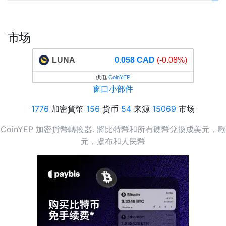
市场
LUNA
0.058 CAD
(-0.08%)
供电
CoinYEP
窗口小部件
1776
加密貨幣
156
货币
54
来源
15069
市场
CoinYEP 加密貨幣轉換器. 將比特幣和所有硬幣兌換成美元，歐
元，盧布和人民幣