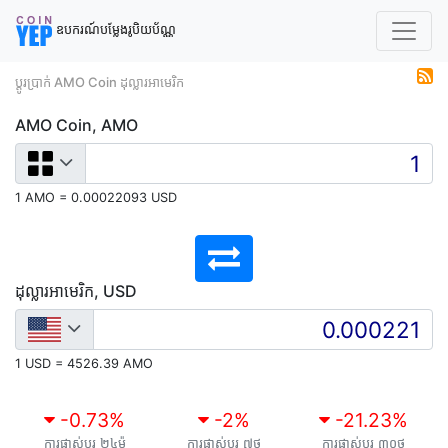
ឧបករណ៍បម្លែងរូបិយប័ណ្ណ
ប្តូរប្រាក់ AMO Coin ដុល្លារអាមេរិក
AMO Coin, AMO
1 AMO = 0.00022093 USD
ដុល្លារអាមេរិក, USD
1 USD = 4526.39 AMO
-0.73
%
-2
%
-21.23
%
ការផ្លាស់ប្តូរ ២៤ម៉
ការផ្លាស់ប្តូរ ៧ថ
ការផ្លាស់ប្តូរ ៣០ថ