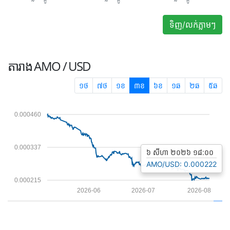
ទិញ/លក់ភ្លាមៗ
តារាង
AMO / USD
១ថ
៧ថ
១ខ
៣ខ
៦ខ
១ឆ
២ឆ
៥ឆ
0.000460
0.000337
៦ សីហា ២០២៦ ១៨:០០
AMO/USD: 0.000222
0.000215
2026-06
2026-07
2026-08