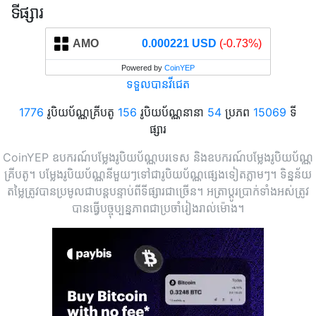
ទីផ្សារ
AMO
0.000221 USD
(-0.73%)
Powered by
CoinYEP
ទទួលបានវីជេត
1776
រូបិយប័ណ្ណគ្រីបតូ
156
រូបិយប័ណ្ណនានា
54
ប្រភព
15069
ទី
ផ្សារ
CoinYEP ឧបករណ៍បម្លែងរូបិយប័ណ្ណបរទេស និងឧបករណ៍បម្លែងរូបិយប័ណ្ណ
គ្រីបតូ។ បម្លែងរូបិយប័ណ្ណនីមួយៗទៅជារូបិយប័ណ្ណផ្សេងទៀតភ្លាមៗ។ ទិន្នន័យ
តម្លៃត្រូវបានប្រមូលជាបន្តបន្ទាប់ពីទីផ្សារជាច្រើន។ អត្រាប្តូរប្រាក់ទាំងអស់ត្រូវ
បានធ្វើបច្ចុប្បន្នភាពជាប្រចាំរៀងរាល់ម៉ោង។