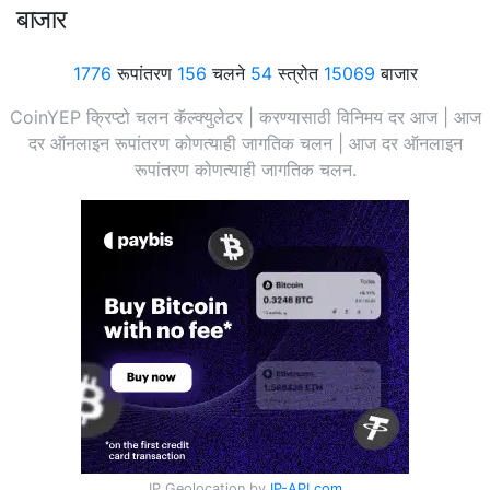
बाजार
1776
रूपांतरण
156
चलने
54
स्त्रोत
15069
बाजार
CoinYEP क्रिप्टो चलन कॅल्क्युलेटर | करण्यासाठी विनिमय दर आज | आज
दर ऑनलाइन रूपांतरण कोणत्याही जागतिक चलन | आज दर ऑनलाइन
रूपांतरण कोणत्याही जागतिक चलन.
IP Geolocation by
IP-API.com