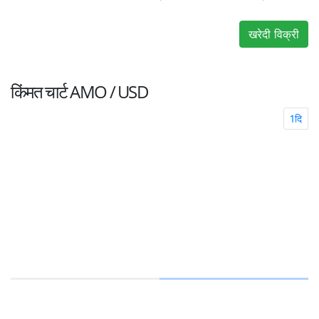
खरेदी विक्री
किंमत चार्ट
AMO / USD
1दि