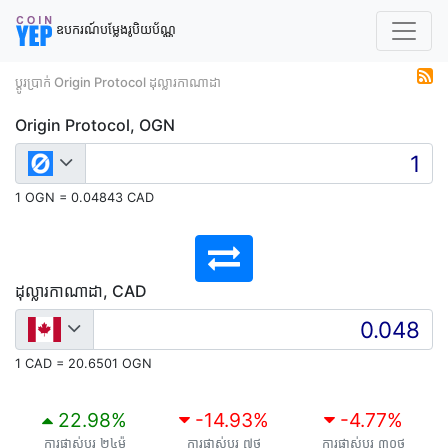
ឧបករណ៍បម្លែងរូបិយប័ណ្ណ
ប្តូរប្រាក់ Origin Protocol ដុល្លារកាណាដា
Origin Protocol, OGN
1 OGN = 0.04843 CAD
ដុល្លារកាណាដា, CAD
1 CAD = 20.6501 OGN
22.98
%
-14.93
%
-4.77
%
ការផ្លាស់ប្តូរ ២៤ម៉
ការផ្លាស់ប្តូរ ៧ថ
ការផ្លាស់ប្តូរ ៣០ថ