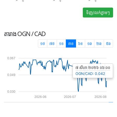
ទិញ/លក់ភ្លាមៗ
តារាង
OGN / CAD
១ថ
៧ថ
១ខ
៣ខ
៦ខ
១ឆ
២ឆ
៥ឆ
0.067
៧ សីហា ២០២៦ ០៦:០០
OGN/CAD: 0.042
0.049
0.030
2026-06
2026-07
2026-08