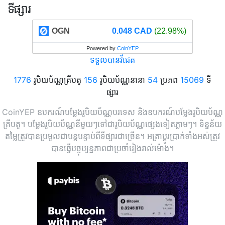
ទីផ្សារ
OGN
0.048 CAD
(22.98%)
Powered by
CoinYEP
ទទួលបានវីជេត
1776
រូបិយប័ណ្ណគ្រីបតូ
156
រូបិយប័ណ្ណនានា
54
ប្រភព
15069
ទី
ផ្សារ
CoinYEP ឧបករណ៍បម្លែងរូបិយប័ណ្ណបរទេស និងឧបករណ៍បម្លែងរូបិយប័ណ្ណ
គ្រីបតូ។ បម្លែងរូបិយប័ណ្ណនីមួយៗទៅជារូបិយប័ណ្ណផ្សេងទៀតភ្លាមៗ។ ទិន្នន័យ
តម្លៃត្រូវបានប្រមូលជាបន្តបន្ទាប់ពីទីផ្សារជាច្រើន។ អត្រាប្តូរប្រាក់ទាំងអស់ត្រូវ
បានធ្វើបច្ចុប្បន្នភាពជាប្រចាំរៀងរាល់ម៉ោង។