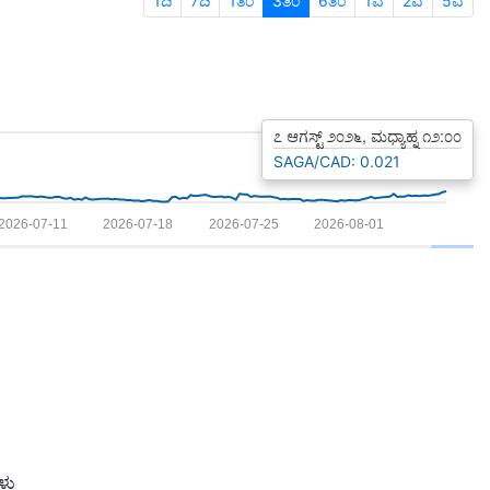
1ದಿ
7ದಿ
1ತಿಂ
3ತಿಂ
6ತಿಂ
1ವ
2ವ
5ವ
೭ ಆಗಸ್ಟ್ ೨೦೨೬, ಮಧ್ಯಾಹ್ನ ೧೨:೦೦
SAGA/CAD: 0.021
2026-07-11
2026-07-18
2026-07-25
2026-08-01
ಳು