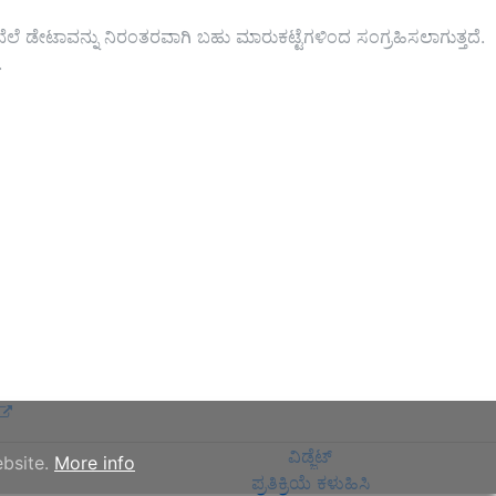
ೆ. ಬೆಲೆ ಡೇಟಾವನ್ನು ನಿರಂತರವಾಗಿ ಬಹು ಮಾರುಕಟ್ಟೆಗಳಿಂದ ಸಂಗ್ರಹಿಸಲಾಗುತ್ತದೆ.
.
ವಿಡ್ಜೆಟ್
ebsite.
More info
ಪ್ರತಿಕ್ರಿಯೆ ಕಳುಹಿಸಿ