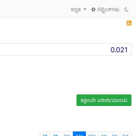
ಕನ್ನಡ
ಸೆಟ್ಟಿಂಗ್‌ಗಳು
ತಕ್ಷಣವೇ ಖರೀದಿ/ಮಾರಾಟ