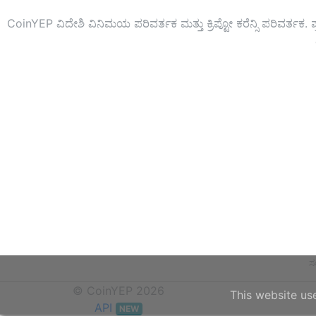
CoinYEP ವಿದೇಶಿ ವಿನಿಮಯ ಪರಿವರ್ತಕ ಮತ್ತು ಕ್ರಿಪ್ಟೋ ಕರೆನ್ಸಿ ಪರಿವರ್ತಕ. ಪ
ಸ
© CoinYEP 2026
This website us
API
NEW