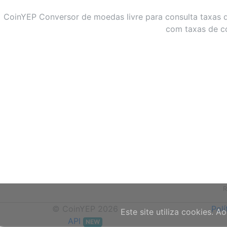
CoinYEP Conversor de moedas livre para consulta taxas d
com taxas de c
R
© CoinYEP 2026
Polí
Este site utiliza cookies. A
API
NEW