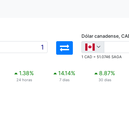
Dólar canadense, CA
1 CAD = 51.0746 SAGA
1.38
%
14.14
%
8.87
%
24 horas
7 dias
30 dias