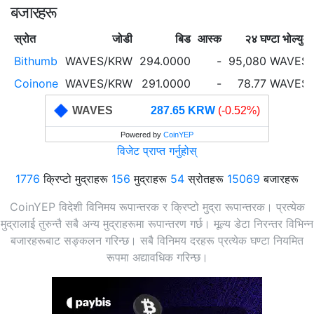
बजारहरू
स्रोत
जोडी
बिड
आस्क
२४ घण्टा भोल्युम
Bithumb
WAVES/KRW
294.0000
-
95,080 WAVES
Coinone
WAVES/KRW
291.0000
-
78.77 WAVES
WAVES
287.65 KRW
(-0.52%)
Powered by
CoinYEP
विजेट प्राप्त गर्नुहोस्
1776
क्रिप्टो मुद्राहरू
156
मुद्राहरू
54
स्रोतहरू
15069
बजारहरू
CoinYEP विदेशी विनिमय रूपान्तरक र क्रिप्टो मुद्रा रूपान्तरक। प्रत्येक
मुद्रालाई तुरुन्तै सबै अन्य मुद्राहरूमा रूपान्तरण गर्छ। मूल्य डेटा निरन्तर विभिन्न
बजारहरूबाट सङ्कलन गरिन्छ। सबै विनिमय दरहरू प्रत्येक घण्टा नियमित
रूपमा अद्यावधिक गरिन्छ।