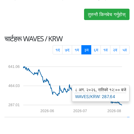
तुरुन्तै किनबेच गर्नुहोस्
चार्टहरू
WAVES / KRW
१द
७द
१म
३म
६म
१व
२व
५व
641.06
464.03
८ अग. २०२६, रातिको १२:०० बजे
WAVES/KRW: 287.64
287.01
2026-06
2026-07
2026-08