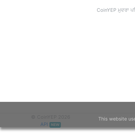
CoinYEP ਮੁਦਰਾ ਪਰਿ
© CoinYEP 2026
This website us
API
NEW