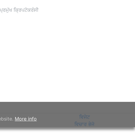
ਰਮੁੱਖ ਕ੍ਰਿਪਟੋਕਰੰਸੀ
ਵਿਜੇਟ
ebsite.
More info
ਵਿਚਾਰ ਭੇਜੋ