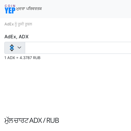
ਮੁਦਰਾ ਪਰਿਵਰਤਕ
AdEx ਨੂੰ ਰੂਸੀ ਰੂਬਲ
AdEx, ADX
1 ADX = 4.3787 RUB
ਮੁੱਲ ਚਾਰਟ
ADX / RUB