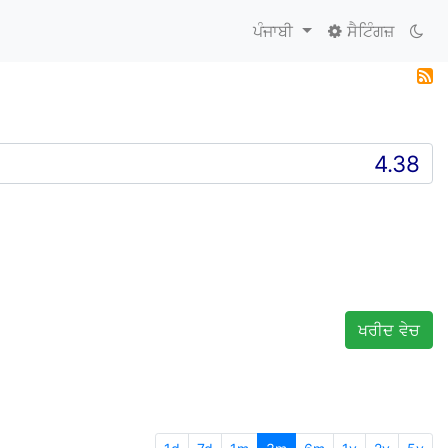
ਪੰਜਾਬੀ
ਸੈਟਿੰਗਜ਼
ਖਰੀਦ ਵੇਚ