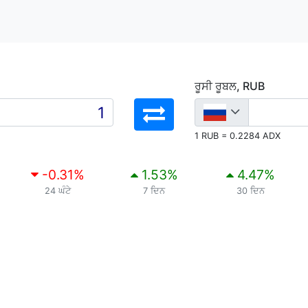
ਰੂਸੀ ਰੂਬਲ, RUB
1 RUB = 0.2284 ADX
-0.31
%
1.53
%
4.47
%
24 ਘੰਟੇ
7 ਦਿਨ
30 ਦਿਨ