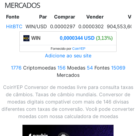
MERCADOS
Fonte
Par
Comprar
Vender
Vol
HitBTC
WIN/USD
0.0000297
0.0000302
904,553,60
WIN
0,0000344 USD
(3,13%)
Fornecido por
CoinYEP
Adicione ao seu site
1776
Criptomoedas
156
Moedas
54
Fontes
15069
Mercados
CoinYEP Conversor de moedas livre para consulta taxas
de câmbios. Taxas de câmbio mundiais. Conversor de
moedas digitais compatível com mais de 146 divisas
diferentes com taxas de conversão. Você pode converter
moedas com nossa calculadora de moedas