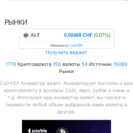
РЫНКИ
ALT
0,00469 CHF
(0,07%)
Питаться от
CoinYEP
Получить виджет
1776
Криптовалюта
156
валюты
54
Источник
15069
Рынки
CoinYEP Конвертер валют. Конвертирует Биткойн и всю
криптовалюту в доллары США, евро, рубли и юани и
т.д. Используя наш конвертер валют, вы сможете
перевести любой объем выбранной вами валюты в
другую.