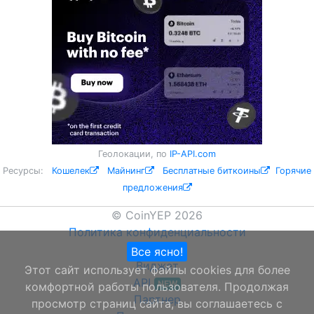
Геолокации, по
IP-API.com
Ресурсы:
Кошелек
Майнинг
Бесплатные биткоины
Горячие
предложения
© CoinYEP 2026
Политика конфиденциальности
О нас
Все ясно!
Виджет
Этот сайт использует файлы cookies для более
API
NEW
комфортной работы пользователя. Продолжая
Партнер
просмотр страниц сайта, вы соглашаетесь с