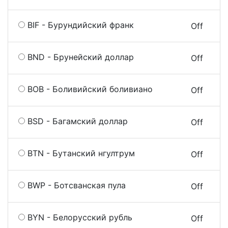
BIF - Бурундийский франк
On
Off
BND - Брунейский доллар
On
Off
BOB - Боливийский боливиано
On
Off
BSD - Багамский доллар
On
Off
BTN - Бутанский нгултрум
On
Off
BWP - Ботсванская пула
On
Off
BYN - Белорусский рубль
On
Off