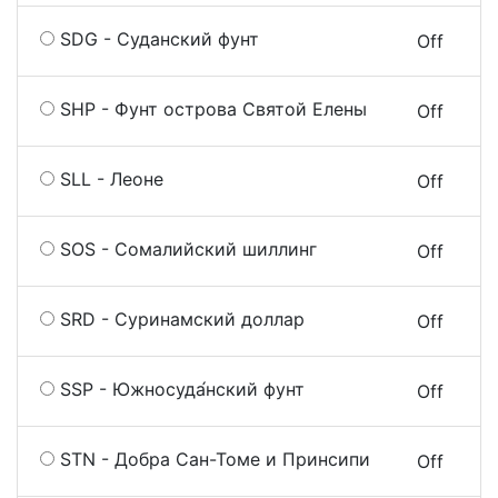
SDG - Суданский фунт
On
Off
SHP - Фунт острова Святой Елены
On
Off
SLL - Леоне
On
Off
SOS - Сомалийский шиллинг
On
Off
SRD - Суринамский доллар
On
Off
SSP - Южносуда́нский фунт
On
Off
STN - Добра Сан-Томе и Принсипи
On
Off