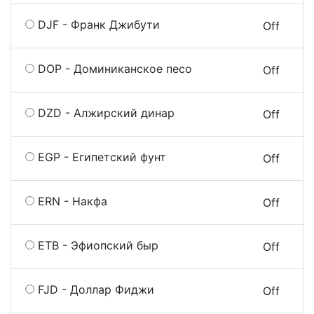
DJF - Франк Джибути
On
Off
DOP - Доминиканское песо
On
Off
DZD - Алжирский динар
On
Off
EGP - Египетский фунт
On
Off
ERN - Накфа
On
Off
ETB - Эфиопский быр
On
Off
FJD - Доллар Фиджи
On
Off