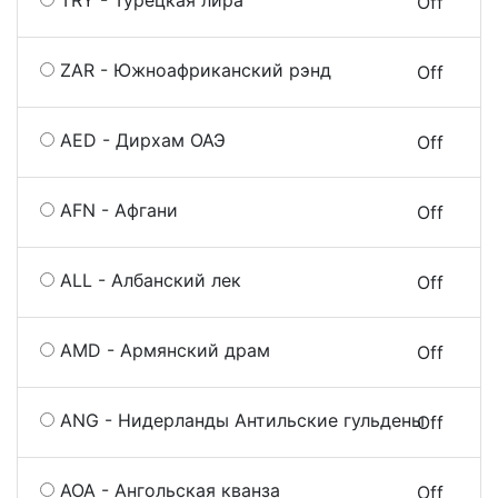
TRY - Турецкая лира
On
Off
ZAR - Южноафриканский рэнд
On
Off
AED - Дирхам ОАЭ
On
Off
AFN - Афгани
On
Off
ALL - Албанский лек
On
Off
AMD - Армянский драм
On
Off
ANG - Нидерланды Антильские гульдены
On
Off
AOA - Ангольская кванза
On
Off