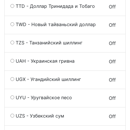
TTD - Доллар Тринидада и Тобаго
On
Off
TWD - Новый тайваньский доллар
On
Off
TZS - Танзанийский шиллинг
On
Off
UAH - Украинская гривна
On
Off
UGX - Угандийский шиллинг
On
Off
UYU - Уругвайское песо
On
Off
UZS - Узбекский сум
On
Off