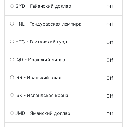
GYD - Гайанский доллар
On
Off
HNL - Гондурасская лемпира
On
Off
HTG - Гаитянский гурд
On
Off
IQD - Иракский динар
On
Off
IRR - Иранский риал
On
Off
ISK - Исландская крона
On
Off
JMD - Ямайский доллар
On
Off