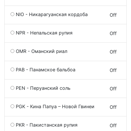
NIO - Никарагуанская кордоба
On
Off
NPR - Непальская рупия
On
Off
OMR - Оманский риал
On
Off
PAB - Панамское бальбоа
On
Off
PEN - Перуанский соль
On
Off
PGK - Кина Папуа – Новой Гвинеи
On
Off
PKR - Пакистанская рупия
On
Off