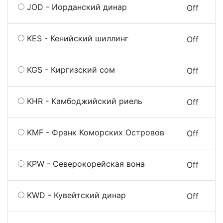
JOD - Иорданский динар
On
Off
KES - Кенийский шиллинг
On
Off
KGS - Киргизский сом
On
Off
KHR - Камбоджийский риель
On
Off
KMF - Франк Коморских Островов
On
Off
KPW - Северокорейская вона
On
Off
KWD - Кувейтский динар
On
Off