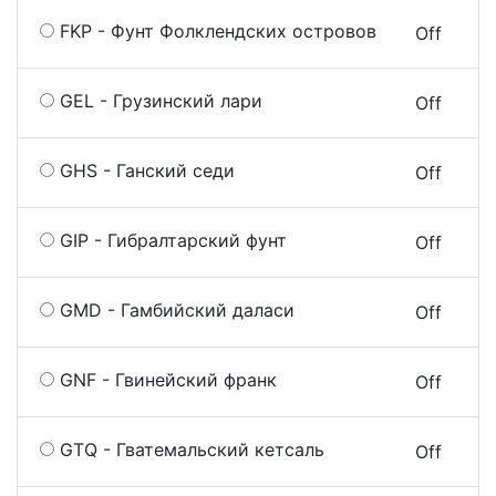
FKP - Фунт Фолклендских островов
On
Off
GEL - Грузинский лари
On
Off
GHS - Ганский седи
On
Off
GIP - Гибралтарский фунт
On
Off
GMD - Гамбийский даласи
On
Off
GNF - Гвинейский франк
On
Off
GTQ - Гватемальский кетсаль
On
Off