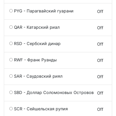
PYG - Парагвайский гуарани
On
Off
QAR - Катарский риал
On
Off
RSD - Сербский динар
On
Off
RWF - Франк Руанды
On
Off
SAR - Саудовский риял
On
Off
SBD - Доллар Соломоновых Островов
On
Off
SCR - Сейшельская рупия
On
Off