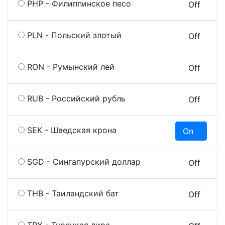
PHP - Филиппинское песо
On
Off
PLN - Польский злотый
On
Off
RON - Румынский лей
On
Off
RUB - Российский рубль
On
Off
SEK - Шведская крона
On
O
SGD - Сингапурский доллар
On
Off
THB - Таиландский бат
On
Off