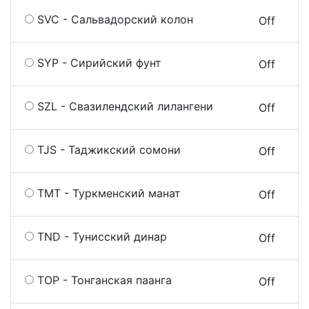
SVC - Сальвадорский колон
On
Off
SYP - Сирийский фунт
On
Off
SZL - Свазилендский лилангени
On
Off
TJS - Таджикский сомони
On
Off
TMT - Туркменский манат
On
Off
TND - Тунисский динар
On
Off
TOP - Тонганская паанга
On
Off