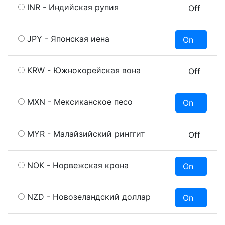
INR - Индийская рупия
On
Off
JPY - Японская иена
On
O
KRW - Южнокорейская вона
On
Off
MXN - Мексиканское песо
On
O
MYR - Малайзийский ринггит
On
Off
NOK - Норвежская крона
On
O
NZD - Новозеландский доллар
On
O