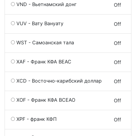
VND - Вьетнамский донг
On
Off
VUV - Вату Вануату
On
Off
WST - Самоанская тала
On
Off
XAF - Франк КФА ВЕАС
On
Off
XCD - Восточно-карибский доллар
On
Off
XOF - Франк КФА ВСЕАО
On
Off
XPF - франк КФП
On
Off