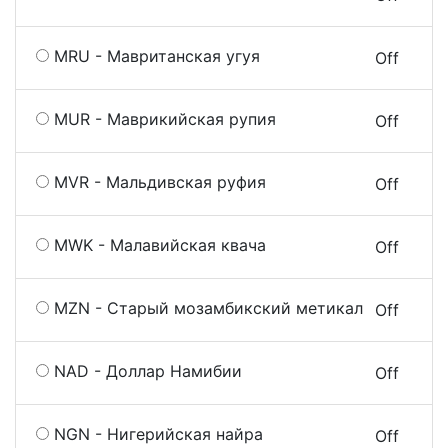
MRU - Мавританская угуя
On
Off
MUR - Маврикийская рупия
On
Off
MVR - Мальдивская руфия
On
Off
MWK - Малавийская квача
On
Off
MZN - Старый мозамбикский метикал
On
Off
NAD - Доллар Намибии
On
Off
NGN - Нигерийская найра
On
Off