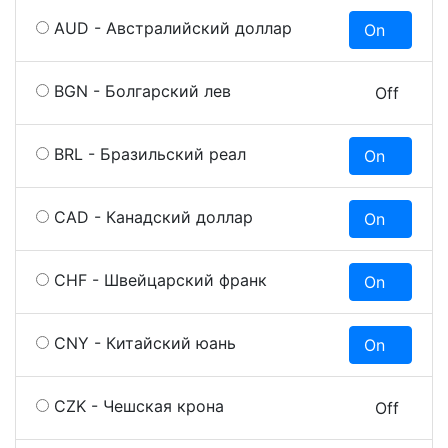
AUD - Австралийский доллар
On
O
BGN - Болгарский лев
On
Off
BRL - Бразильский реал
On
O
CAD - Канадский доллар
On
O
CHF - Швейцарский франк
On
O
CNY - Китайский юань
On
O
CZK - Чешская крона
On
Off