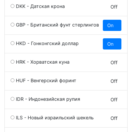
DKK - Датская крона
On
Off
GBP - Британский фунт стерлингов
On
O
HKD - Гонконгский доллар
On
O
HRK - Хорватская куна
On
Off
HUF - Венгерский форинт
On
Off
IDR - Индонезийская рупия
On
Off
ILS - Новый израильский шекель
On
Off