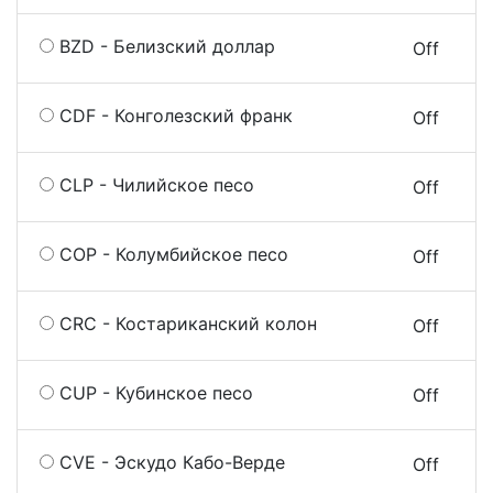
BZD - Белизский доллар
On
Off
CDF - Конголезский франк
On
Off
CLP - Чилийское песо
On
Off
COP - Колумбийское песо
On
Off
CRC - Костариканский колон
On
Off
CUP - Кубинское песо
On
Off
CVE - Эскудо Кабо-Верде
On
Off