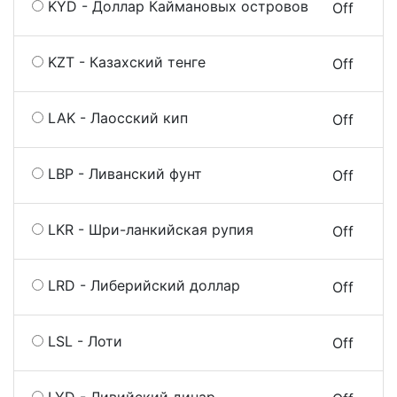
KYD - Доллар Каймановых островов
On
Off
KZT - Казахский тенге
On
Off
LAK - Лаосский кип
On
Off
LBP - Ливанский фунт
On
Off
LKR - Шри-ланкийская рупия
On
Off
LRD - Либерийский доллар
On
Off
LSL - Лоти
On
Off