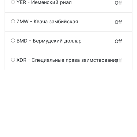
YER - Йеменский риал
On
Off
ZMW - Квача замбийская
On
Off
BMD - Бермудский доллар
On
Off
XDR - Специальные права заимствования
On
Off