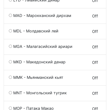
LYD - Ливийский динар
On
Off
MAD - Марокканский дирхам
On
Off
MDL - Молдавский лей
On
Off
MGA - Малагасийский ариари
On
Off
MKD - Македонский денар
On
Off
MMK - Мьянманский кьят
On
Off
MNT - Монгольский тугрик
On
Off
MOP - Патака Макао
On
Off