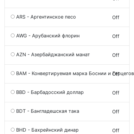
ARS - Аргентинское песо
On
Off
AWG - Арубанский флорин
On
Off
AZN - Азербайджанский манат
On
Off
BAM - Конвертируемая марка Боснии и Герцего
On
Off
BBD - Барбадосский доллар
On
Off
BDT - Бангладешская така
On
Off
BHD - Бахрейнский динар
On
Off