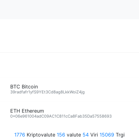
BTC Bitcoin
39radfafr1yfS9YEt3Cd8ag8LkkWoiZ4jg
ETH Ethereum
0x06e961004adC09AC1C811cCa8Fab35Da57558693
1776
Kriptovalute
156
valute
54
Viri
15069
Trgi