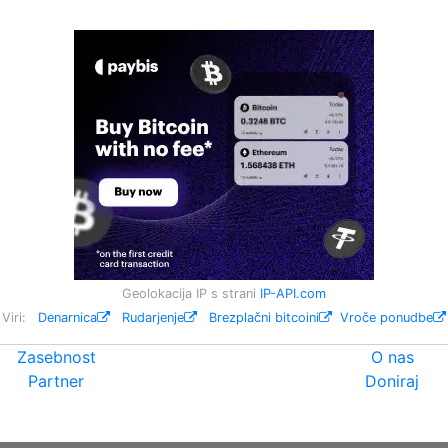
Geolokacija IP s strani
IP-API.com
Viri:
Denarnica
Rudarjenje
Brezplačni bitcoini
Vroče ponudbe
Zasebnost
O nas
Partner
Doniraj