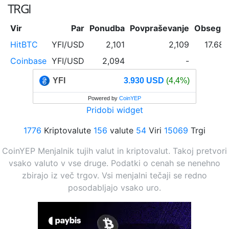
TRGI
Vir
Par
Ponudba
Povpraševanje
Obseg 2
HitBTC
YFI/USD
2,101
2,109
17.68 
Coinbase
YFI/USD
2,094
-
YFI
3.930 USD
(4,4%)
Powered by
CoinYEP
Pridobi widget
1776
Kriptovalute
156
valute
54
Viri
15069
Trgi
CoinYEP Menjalnik tujih valut in kriptovalut. Takoj pretvori
vsako valuto v vse druge. Podatki o cenah se nenehno
zbirajo iz več trgov. Vsi menjalni tečaji se redno
posodabljajo vsako uro.