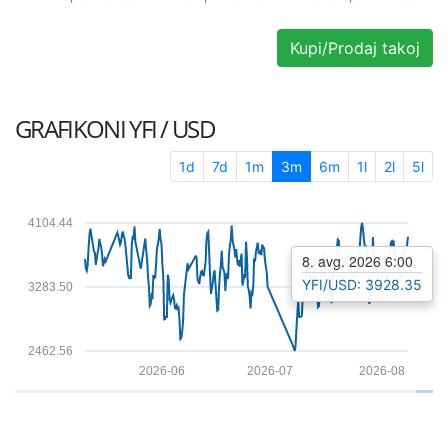
Kupi/Prodaj takoj
GRAFIKONI
YFI / USD
1d
7d
1m
3m
6m
1l
2l
5l
4104.44
8. avg. 2026 6:00
YFI/USD: 3928.35
3283.50
2462.56
2026-06
2026-07
2026-08