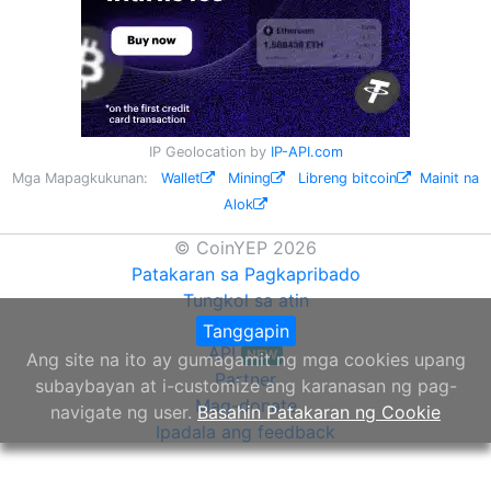
IP Geolocation by
IP-API.com
Mga Mapagkukunan:
Wallet
Mining
Libreng bitcoin
Mainit na
Alok
© CoinYEP 2026
Patakaran sa Pagkapribado
Tungkol sa atin
Widget
Tanggapin
API
NEW
Ang site na ito ay gumagamit ng mga cookies upang
Partner
subaybayan at i-customize ang karanasan ng pag-
Mag-donate
navigate ng user.
Basahin Patakaran ng Cookie
Ipadala ang feedback