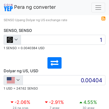
Pera ng converter
SENSO Upang Dolyar ng US exchange rate
SENSO, SENSO
1 SENSO = 0.0040384 USD
Dolyar ng US, USD
1 USD = 247.62 SENSO
-2.06
%
-2.91
%
4.55
%
24 na oras
7 araw
30 araw