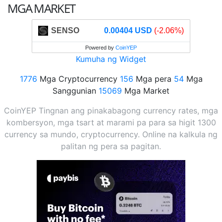
MGA MARKET
SENSO
0.00404 USD
(-2.06%)
Powered by
CoinYEP
Kumuha ng Widget
1776
Mga Cryptocurrency
156
Mga pera
54
Mga
Sanggunian
15069
Mga Market
CoinYEP Tingnan ang pinakabagong currency rates, mga
kombersyon, mga tsart at marami pa para sa higit 1300
currency sa mundo, cryptocurrency. Online na kalkula ng
palitan ng pera sa pagitan.