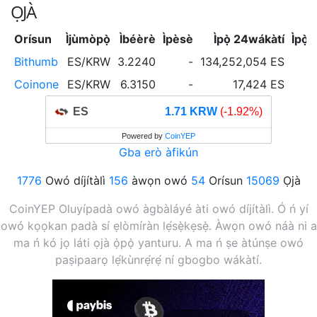
ỌJÀ
Orísun
Ìjùmòpọ̀
Ìbéèrè
Ìpèsè
Ìpọ̀ 24wákàtí
Ìpọ̀
Bithumb
ES/KRW
3.2240
-
134,252,054 ES
Coinone
ES/KRW
6.3150
-
17,424 ES
ES
1.71 KRW
(-1.92%)
Powered by
CoinYEP
Gba erò àfikún
1776
Owó díjítàlì
156
àwọn owó
54
Orísun
15069
Ọjà
CoinYEP Oluyípadà owó àgbàláyé àti owó díjítàlì. Ó ń yí
owó kọọkan padà sí ẹlòmíràn lẹ́sẹ̀kẹsẹ̀. Àwọn owó náà ni a
ma ń kó jọ láti ọjà ọ̀pọ̀ yanturu. A ma ń ṣe àtúnṣe owó
paṣipaarọ lẹ́kùnrẹ́rẹ́ ní gbogbo wákàtí.