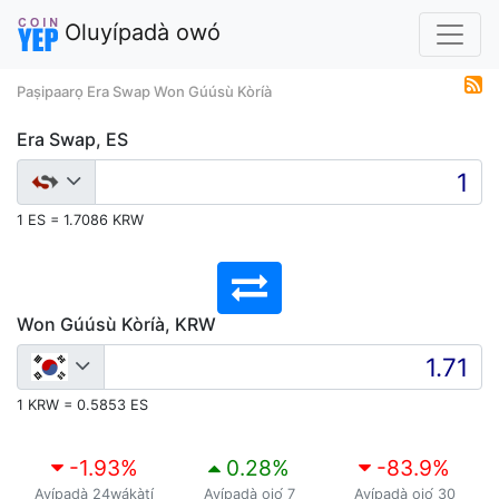
Oluyípadà owó
Paṣipaarọ Era Swap Won Gúúsù Kòríà
Era Swap, ES
1 ES = 1.7086 KRW
Won Gúúsù Kòríà, KRW
1 KRW = 0.5853 ES
-1.93
%
0.28
%
-83.9
%
Ayípadà 24wákàtí
Ayípadà ọjọ́ 7
Ayípadà ọjọ́ 30