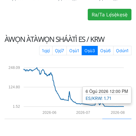
Ra/Ta Lẹ́sẹ̀kẹsẹ̀
ÀWỌN ÀTÀWỌN SHÁÀTÌ
ES / KRW
1ọjọ́
Ọjọ́7
Oṣù1
Oṣù3
Oṣù6
Ọdún1
248.09
124.80
6 Ògú 2026 12:00 PM
ES/KRW: 1.71
1.52
2026-06
2026-07
2026-08