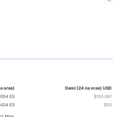
1a
a oras)
Dami (24 na oras) USD
,054 ES
$155.061
,424 ES
$20
69
Mga