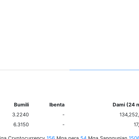
Bumili
Ibenta
Dami (24 n
3.2240
-
134,252
6.3150
-
17
ga Cryptocurrency
156
Mga pera
54
Mga Sanggunian
150