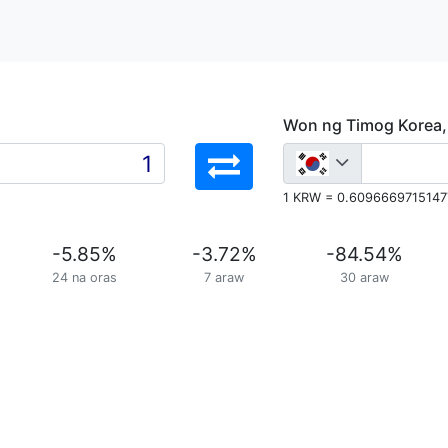
Won ng Timog Korea
1 KRW = 0.6096669715147
-5.85
%
-3.72
%
-84.54
%
24 na oras
7 araw
30 araw