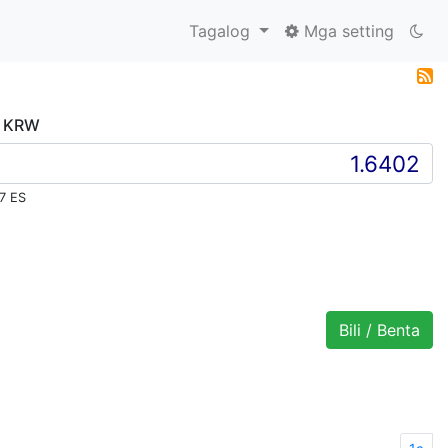
Tagalog
Mga setting
, KRW
7 ES
Bili / Benta