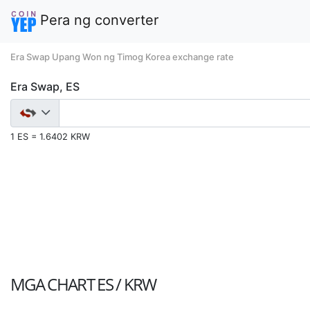
Pera ng converter
Era Swap Upang Won ng Timog Korea exchange rate
Era Swap, ES
1 ES = 1.6402 KRW
MGA CHART
ES / KRW