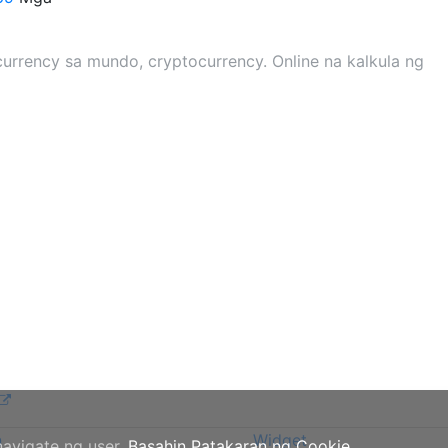
rrency sa mundo, cryptocurrency. Online na kalkula ng
n
Widget
avigate ng user.
Basahin Patakaran ng Cookie