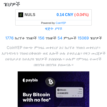
ገበያዎች
NULS
0.14 CNY
(-0.04%)
Powered by
CoinYEP
ዊጅት ያግኙ
1776
ክሪፕቶ ገንዘቦች
156
ገንዘቦች
54
ምንጮች
15069
ገበያዎች
CoinYEP የውጭ ምንዛሬ መቀየሪያ እና ክሪፕቶ ገንዘብ መቀየሪያ።
እያንዳንዱን ገንዘብ በቅጽበት ወደ ሌሎች ሁሉ ይቀይራል። የዋጋ መረጃዎች
በተከታታይ ከተለያዩ ገበያዎች ይሰበሰባሉ። ሁሉም የምንዛሬ ተመኖች
በየሰዓቱ በየሰዓቱ ይዘመናሉ።