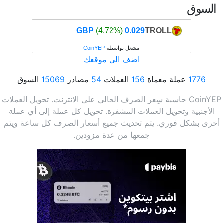
السوق
(4.72%)
0.029 GBP
TROLL
مشغل بواسطة
CoinYEP
اضف الى موقعك
1776
عملة معماة
156
العملات
54
مصادر
15069
السوق
CoinYEP حاسبة سِعر الصرف الحالي على الانترنت. تحويل العملات
الأجنبية وتحويل العملات المشفرة. تحويل كل عملة إلى أي عملة
أخرى بشكل فوري. يتم تحديث جميع أسعار الصرف كل ساعة ويتم
جمعها من عدة مزودين.