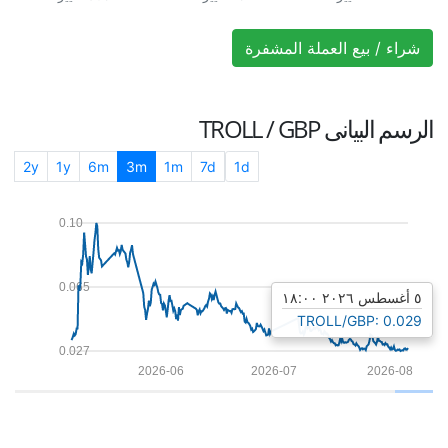
شراء / بيع العملة المشفرة
الرسم البيانى
TROLL / GBP
2y
1y
6m
3m
1m
7d
1d
0.10
0.065
٥ أغسطس ٢٠٢٦ ١٨:٠٠
TROLL/GBP: 0.029
0.027
2026-06
2026-07
2026-08