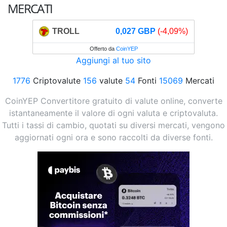
MERCATI
TROLL
0,027 GBP
(-4,09%)
Offerto da
CoinYEP
Aggiungi al tuo sito
1776
Criptovalute
156
valute
54
Fonti
15069
Mercati
CoinYEP Convertitore gratuito di valute online, converte
istantaneamente il valore di ogni valuta e criptovaluta.
Tutti i tassi di cambio, quotati su diversi mercati, vengono
aggiornati ogni ora e sono raccolti da diverse fonti.