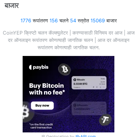
बाजार
1776
रूपांतरण
156
चलने
54
स्त्रोत
15069
बाजार
CoinYEP क्रिप्टो चलन कॅल्क्युलेटर | करण्यासाठी विनिमय दर आज | आज
दर ऑनलाइन रूपांतरण कोणत्याही जागतिक चलन | आज दर ऑनलाइन
रूपांतरण कोणत्याही जागतिक चलन.
IP Geolocation by
IP-API.com