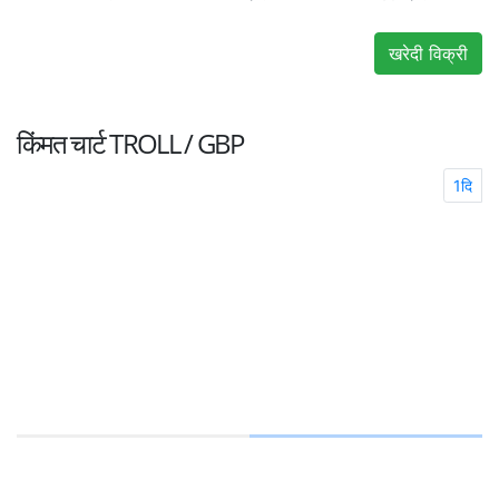
खरेदी विक्री
किंमत चार्ट
TROLL / GBP
1दि