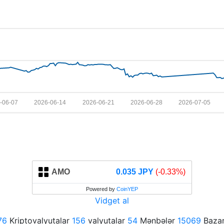
-06-07
2026-06-14
2026-06-21
2026-06-28
2026-07-05
AMO
0.035 JPY
(-0.33%)
Powered by
CoinYEP
Vidget al
76
Kriptovalyutalar
156
valyutalar
54
Mənbələr
15069
Bazar