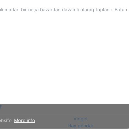
əlumatları bir neçə bazardan davamlı olaraq toplanır. Bütün
Vidget
ebsite.
More info
Rəy göndər