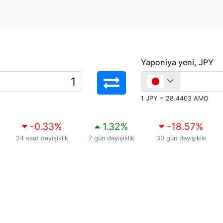
Yaponiya yeni, JPY
1 JPY = 28.4403 AMO
-0.33
%
1.32
%
-18.57
%
24 saat dəyişiklik
7 gün dəyişiklik
30 gün dəyişiklik