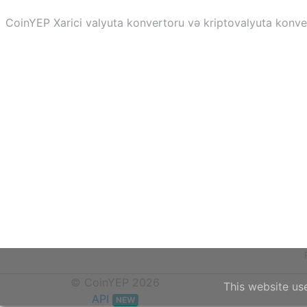
CoinYEP Xarici valyuta konvertoru və kriptovalyuta konvert
© CoinYEP 2026
This website us
API
NEW