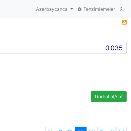
Azərbaycanca
Tənzimləmələr
Dərhal al/sat