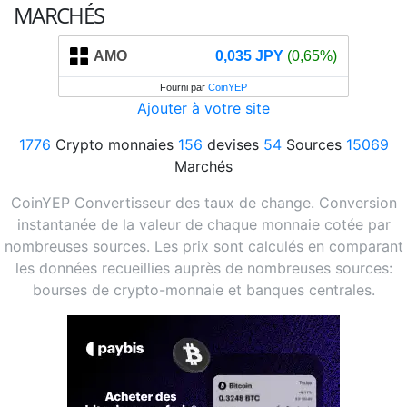
MARCHÉS
AMO
0,035 JPY
(0,65%)
Fourni par
CoinYEP
Ajouter à votre site
1776
Crypto monnaies
156
devises
54
Sources
15069
Marchés
CoinYEP Convertisseur des taux de change. Conversion
instantanée de la valeur de chaque monnaie cotée par
nombreuses sources. Les prix sont calculés en comparant
les données recueillies auprès de nombreuses sources:
bourses de crypto-monnaie et banques centrales.