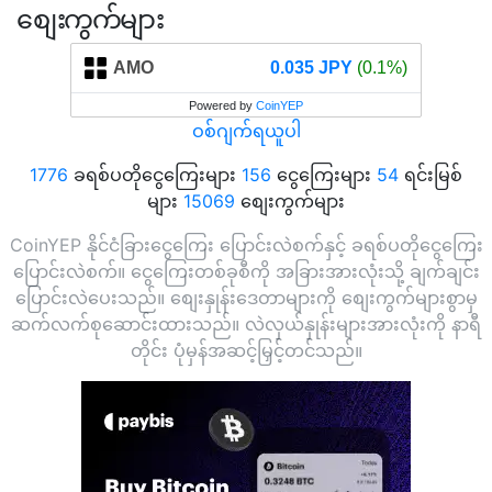
စျေးကွက်များ
AMO
0.035 JPY
(0.1%)
Powered by
CoinYEP
ဝစ်ဂျက်ရယူပါ
1776
ခရစ်ပတိုငွေကြေးများ
156
ငွေကြေးများ
54
ရင်းမြစ်
များ
15069
စျေးကွက်များ
CoinYEP နိုင်ငံခြားငွေကြေး ပြောင်းလဲစက်နှင့် ခရစ်ပတိုငွေကြေး
ပြောင်းလဲစက်။ ငွေကြေးတစ်ခုစီကို အခြားအားလုံးသို့ ချက်ချင်း
ပြောင်းလဲပေးသည်။ စျေးနှုန်းဒေတာများကို စျေးကွက်များစွာမှ
ဆက်လက်စုဆောင်းထားသည်။ လဲလှယ်နှုန်းများအားလုံးကို နာရီ
တိုင်း ပုံမှန်အဆင့်မြှင့်တင်သည်။