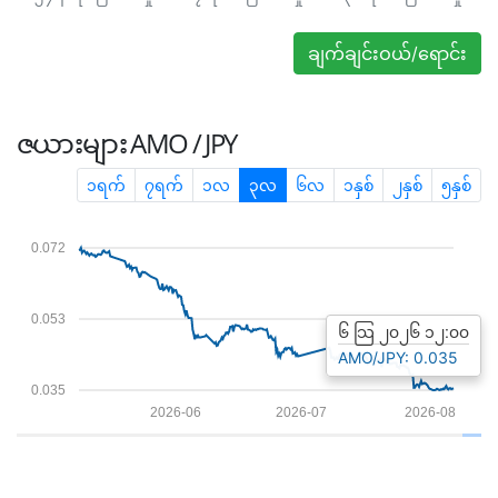
ချက်ချင်းဝယ်/ရောင်း
ဇယားများ
AMO / JPY
၁ရက်
၇ရက်
၁လ
၃လ
၆လ
၁နှစ်
၂နှစ်
၅နှစ်
0.072
0.053
၆ သြ ၂၀၂၆ ၁၂:၀၀
AMO/JPY: 0.035
0.035
2026-06
2026-07
2026-08