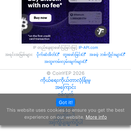
IP တည်နေရာဖော်ပြခြင်းဖြင့်
IP-API.com
အရင်းအမြစ်များ:
ပိုက်ဆံအိတ်
တူးဖော်ခြင်း
အခမဲ့ ဘစ်ကွိုင်းများ
အထူးကမ်းလှမ်းချက်များ
© CoinYEP 2026
ကိုယ်ရေးကိုယ်တာလုံခြုံမှု
အကြောင်း
ဝစ်ဂျက်
API
Got it!
NEW
မိတ်ဖက်
This website uses cookies to ensure you get the best
လှူဒါန်းပါ
experience on our website.
More info
အကြံပြုချက်ပို့ပါ