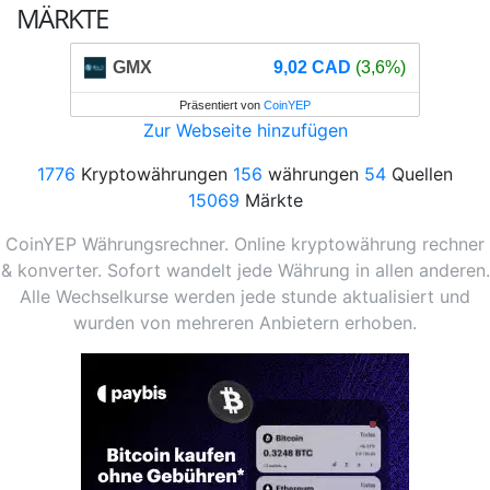
MÄRKTE
GMX
9,02 CAD
(3,6%)
Präsentiert von
CoinYEP
Zur Webseite hinzufügen
1776
Kryptowährungen
156
währungen
54
Quellen
15069
Märkte
CoinYEP Währungsrechner. Online kryptowährung rechner
& konverter. Sofort wandelt jede Währung in allen anderen.
Alle Wechselkurse werden jede stunde aktualisiert und
wurden von mehreren Anbietern erhoben.