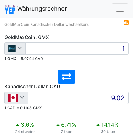
Währungsrechner
GoldMaxCoin Kanadischer Dollar wechselkurs
GoldMaxCoin, GMX
1 GMX = 9.0244 CAD
Kanadischer Dollar, CAD
1 CAD = 0.1108 GMX
3.6
%
6.71
%
14.14
%
24 stunden
7 tage
30 tage