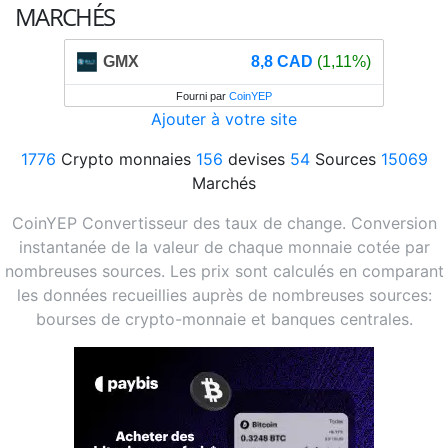
MARCHÉS
GMX
8,8 CAD
(1,11%)
Fourni par
CoinYEP
Ajouter à votre site
1776
Crypto monnaies
156
devises
54
Sources
15069
Marchés
CoinYEP Convertisseur des taux de change. Conversion
instantanée de la valeur de chaque monnaie cotée par
nombreuses sources. Les prix sont calculés en comparant
les données recueillies auprès de nombreuses sources:
bourses de crypto-monnaie et banques centrales.