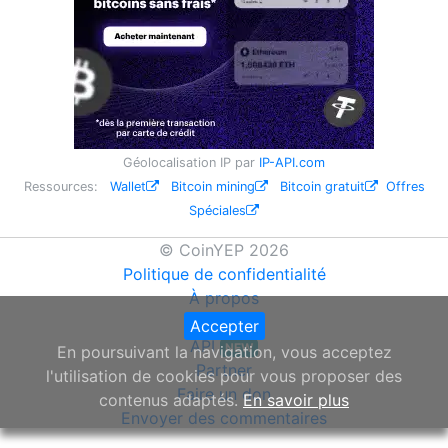
Géolocalisation IP par
IP-API.com
Ressources:
Wallet
Bitcoin mining
Bitcoin gratuit
Offres
Spéciales
© CoinYEP 2026
Politique de confidentialité
À propos
Widget
Accepter
API
NEW
En poursuivant la navigation, vous acceptez
Partner
l'utilisation de cookies pour vous proposer des
Faire un don
contenus adaptés.
En savoir plus
Envoyer des commentaires