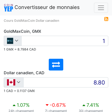
Convertisseur de monnaies
Cours GoldMaxCoin Dollar canadien
GoldMaxCoin, GMX
1 GMX = 8.7984 CAD
Dollar canadien, CAD
1 CAD = 0.1137 GMX
1.07
%
-0.67
%
7.41
%
24h changement
7j changement
30j changement