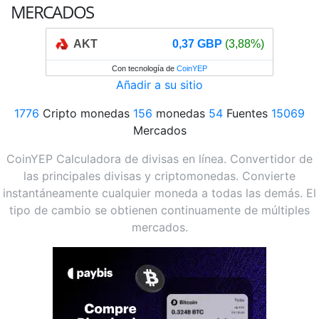
MERCADOS
AKT
0,37 GBP
(3,88%)
Con tecnología de
CoinYEP
Añadir a su sitio
1776
Cripto monedas
156
monedas
54
Fuentes
15069
Mercados
CoinYEP Calculadora de divisas en línea. Convertidor de
las principales divisas y criptomonedas. Convierte
instantáneamente cualquier moneda a todas las demás. El
tipo de cambio se obtienen continuamente de múltiples
mercados.