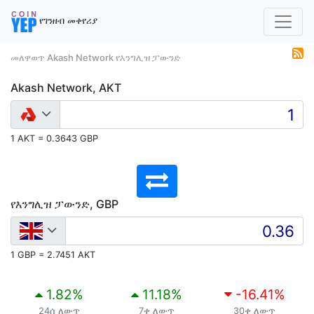
የገንዘብ መቀየሪያ
መለዋወጥ Akash Network የእንግሊዝ ፓውንድ
Akash Network, AKT
1 AKT = 0.3643 GBP
የእንግሊዝ ፓውንድ, GBP
1 GBP = 2.7451 AKT
1.82
%
11.18
%
-16.41
%
24ሰ ለውጥ
7ቀ ለውጥ
30ቀ ለውጥ