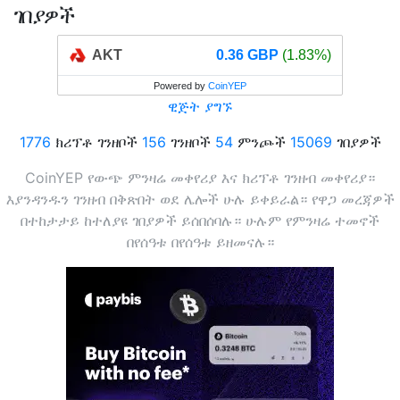
ገበያዎች
AKT
0.36 GBP
(1.83%)
Powered by
CoinYEP
ዊጅት ያግኙ
1776
ክሪፕቶ ገንዘቦች
156
ገንዘቦች
54
ምንጮች
15069
ገበያዎች
CoinYEP የውጭ ምንዛሬ መቀየሪያ እና ክሪፕቶ ገንዘብ መቀየሪያ።
እያንዳንዱን ገንዘብ በቅጽበት ወደ ሌሎች ሁሉ ይቀይራል። የዋጋ መረጃዎች
በተከታታይ ከተለያዩ ገበያዎች ይሰበሰባሉ። ሁሉም የምንዛሬ ተመኖች
በየሰዓቱ በየሰዓቱ ይዘመናሉ።