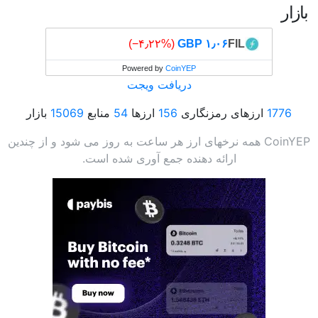
بازار
(‎−۴٫۲۲%)
۱٫۰۶ GBP
FIL
Powered by
CoinYEP
دریافت ویجت
1776
ارزهای رمزنگاری
156
ارزها
54
منابع
15069
بازار
CoinYEP همه نرخهای ارز هر ساعت به روز می شود و از چندین
ارائه دهنده جمع آوری شده است.