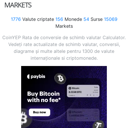
MARKETS
1776
Valute criptate
156
Monede
54
Surse
15069
Markets
CoinYEP Rata de conversie de schimb valutar Calculator.
Vedeți rate actualizate de schimb valutar, conversii,
diagrame și multe altele pentru 1300 de valute
internaționale si criptomonede.