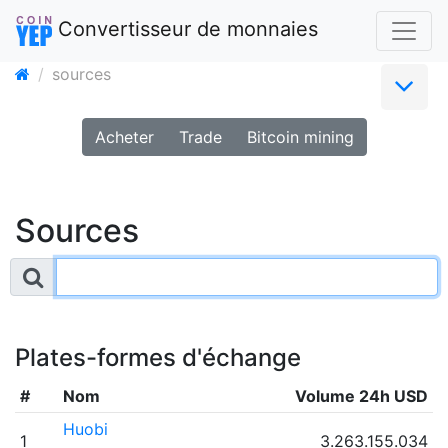
Convertisseur de monnaies
sources
Acheter
Trade
Bitcoin mining
Sources
Plates-formes d'échange
#
Nom
Volume 24h USD
Huobi
1
3.263.155.034