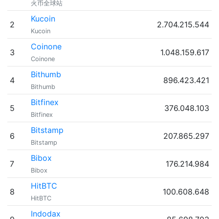
火币全球站
Kucoin
2
2.704.215.544
Kucoin
Coinone
3
1.048.159.617
Coinone
Bithumb
4
896.423.421
Bithumb
Bitfinex
5
376.048.103
Bitfinex
Bitstamp
6
207.865.297
Bitstamp
Bibox
7
176.214.984
Bibox
HitBTC
8
100.608.648
HitBTC
Indodax