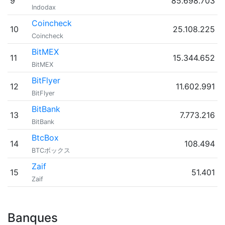
9
85.698.703
Indodax
Coincheck
10
25.108.225
Coincheck
BitMEX
11
15.344.652
BitMEX
BitFlyer
12
11.602.991
BitFlyer
BitBank
13
7.773.216
BitBank
BtcBox
14
108.494
BTCボックス
Zaif
15
51.401
Zaif
Banques