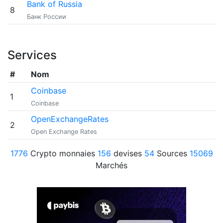
Bank of Russia
8
Банк России
Services
#
Nom
Coinbase
1
Coinbase
OpenExchangeRates
2
Open Exchange Rates
1776
Crypto monnaies
156
devises
54
Sources
15069
Marchés