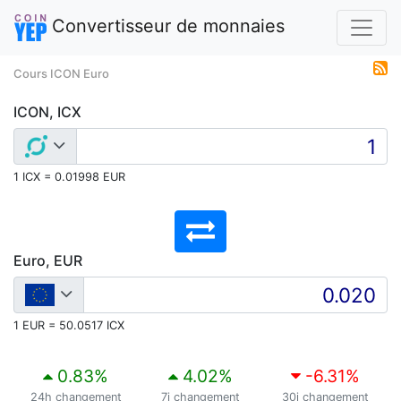
Convertisseur de monnaies
Cours ICON Euro
ICON, ICX
1 ICX = 0.01998 EUR
Euro, EUR
1 EUR = 50.0517 ICX
0.83
%
4.02
%
-6.31
%
24h changement
7j changement
30j changement