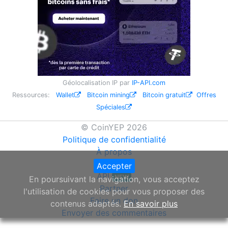
Géolocalisation IP par
IP-API.com
Ressources:
Wallet
Bitcoin mining
Bitcoin gratuit
Offres
Spéciales
© CoinYEP 2026
Politique de confidentialité
À propos
Widget
Accepter
API
NEW
En poursuivant la navigation, vous acceptez
Partner
l'utilisation de cookies pour vous proposer des
Faire un don
contenus adaptés.
En savoir plus
Envoyer des commentaires