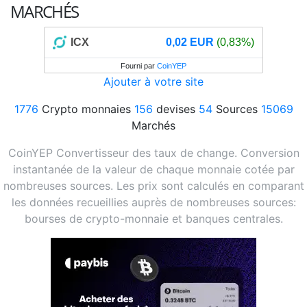
MARCHÉS
ICX
0,02 EUR
(0,83%)
Fourni par
CoinYEP
Ajouter à votre site
1776
Crypto monnaies
156
devises
54
Sources
15069
Marchés
CoinYEP Convertisseur des taux de change. Conversion
instantanée de la valeur de chaque monnaie cotée par
nombreuses sources. Les prix sont calculés en comparant
les données recueillies auprès de nombreuses sources:
bourses de crypto-monnaie et banques centrales.