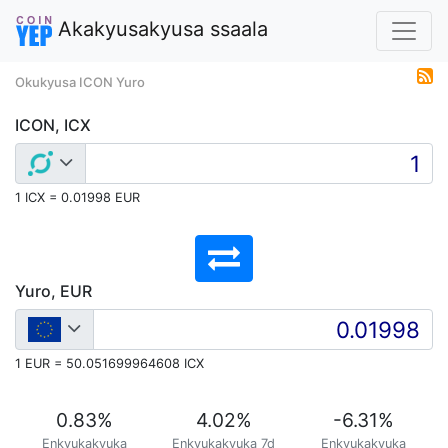
Akakyusakyusa ssaala
Okukyusa ICON Yuro
ICON, ICX
1 ICX = 0.01998 EUR
Yuro, EUR
1 EUR = 50.051699964608 ICX
0.83
%
4.02
%
-6.31
%
Enkyukakyuka
Enkyukakyuka 7d
Enkyukakyuka