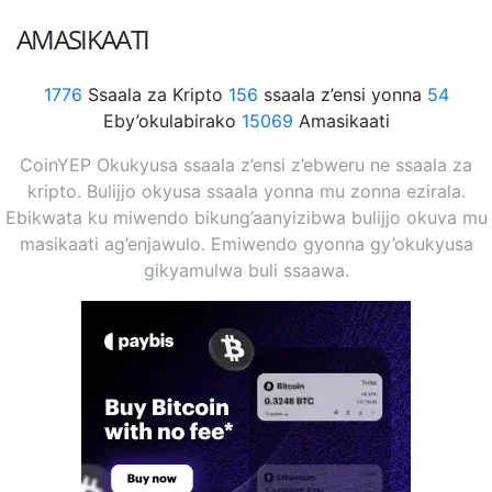
AMASIKAATI
1776
Ssaala za Kripto
156
ssaala z’ensi yonna
54
Eby’okulabirako
15069
Amasikaati
CoinYEP Okukyusa ssaala z’ensi z’ebweru ne ssaala za
kripto. Bulijjo okyusa ssaala yonna mu zonna ezirala.
Ebikwata ku miwendo bikung’aanyizibwa bulijjo okuva mu
masikaati ag’enjawulo. Emiwendo gyonna gy’okukyusa
gikyamulwa buli ssaawa.